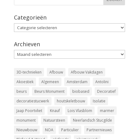
Categorieën
Categorieën
Archieven
Archieven
3D-technieken
Afbouw
Afbouw Vakdagen
Akoestiek
Algemeen
Amsterdam
Antolini
beurs
Beurs Monument
biobased
Decoratief
decoratiestucwerk
houtskeletbouw
Isolatie
Jaap Poortvliet
Knauf
Lois Vlasblom
marmer
monument
Natuursteen
Neerlandsch Stucgilde
Nieuwbouw
NOA
Particulier
Partnernieuws