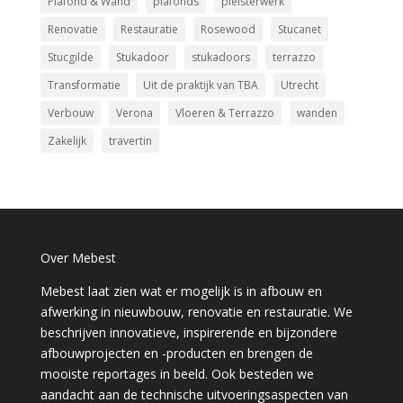
Plafond & Wand
plafonds
pleisterwerk
Renovatie
Restauratie
Rosewood
Stucanet
Stucgilde
Stukadoor
stukadoors
terrazzo
Transformatie
Uit de praktijk van TBA
Utrecht
Verbouw
Verona
Vloeren & Terrazzo
wanden
Zakelijk
­travertin
Over Mebest
Mebest laat zien wat er mogelijk is in afbouw en
afwerking in nieuwbouw, renovatie en restauratie. We
beschrijven innovatieve, inspirerende en bijzondere
afbouwprojecten en -producten en brengen de
mooiste reportages in beeld. Ook besteden we
aandacht aan de technische uitvoeringsaspecten van