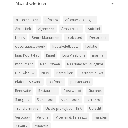
Archieven
3D-technieken
Afbouw
Afbouw Vakdagen
Akoestiek
Algemeen
Amsterdam
Antolini
beurs
Beurs Monument
biobased
Decoratief
decoratiestucwerk
houtskeletbouw
Isolatie
Jaap Poortvliet
Knauf
Lois Vlasblom
marmer
monument
Natuursteen
Neerlandsch Stucgilde
Nieuwbouw
NOA
Particulier
Partnernieuws
Plafond & Wand
plafonds
pleisterwerk
Renovatie
Restauratie
Rosewood
Stucanet
Stucgilde
Stukadoor
stukadoors
terrazzo
Transformatie
Uit de praktijk van TBA
Utrecht
Verbouw
Verona
Vloeren & Terrazzo
wanden
Zakelijk
­travertin