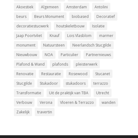
Akoestiek
Algemeen
Amsterdam
Antolini
beurs
Beurs Monument
biobased
Decoratief
decoratiestucwerk
houtskeletbouw
Isolatie
Jaap Poortvliet
Knauf
Lois Vlasblom
marmer
monument
Natuursteen
Neerlandsch Stucgilde
Nieuwbouw
NOA
Particulier
Partnernieuws
Plafond & Wand
plafonds
pleisterwerk
Renovatie
Restauratie
Rosewood
Stucanet
Stucgilde
Stukadoor
stukadoors
terrazzo
Transformatie
Uit de praktijk van TBA
Utrecht
Verbouw
Verona
Vloeren & Terrazzo
wanden
Zakelijk
­travertin