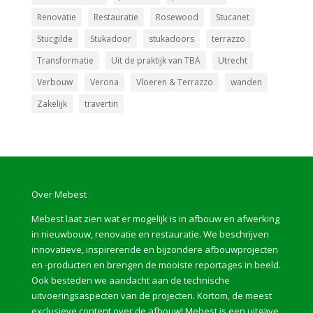
Renovatie
Restauratie
Rosewood
Stucanet
Stucgilde
Stukadoor
stukadoors
terrazzo
Transformatie
Uit de praktijk van TBA
Utrecht
Verbouw
Verona
Vloeren & Terrazzo
wanden
Zakelijk
­travertin
Over Mebest
Mebest laat zien wat er mogelijk is in afbouw en afwerking
in nieuwbouw, renovatie en restauratie. We beschrijven
innovatieve, inspirerende en bijzondere afbouwprojecten
en -producten en brengen de mooiste reportages in beeld.
Ook besteden we aandacht aan de technische
uitvoeringsaspecten van de projecten. Kortom, de meest
exclusieve content over de afbouw! Mebest is een uitgave