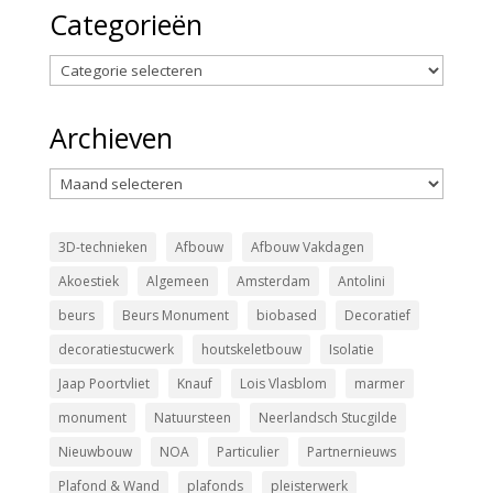
Categorieën
Categorieën
Archieven
Archieven
3D-technieken
Afbouw
Afbouw Vakdagen
Akoestiek
Algemeen
Amsterdam
Antolini
beurs
Beurs Monument
biobased
Decoratief
decoratiestucwerk
houtskeletbouw
Isolatie
Jaap Poortvliet
Knauf
Lois Vlasblom
marmer
monument
Natuursteen
Neerlandsch Stucgilde
Nieuwbouw
NOA
Particulier
Partnernieuws
Plafond & Wand
plafonds
pleisterwerk